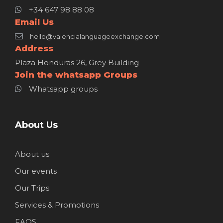
+34 647 98 88 08
Email Us
hello@valencialanguageexchange.com
Address
Plaza Honduras 26, Grey Building
Join the whatsapp Groups
Whatsapp groups
About Us
About us
Our events
Our Trips
Services & Promotions
FAQS