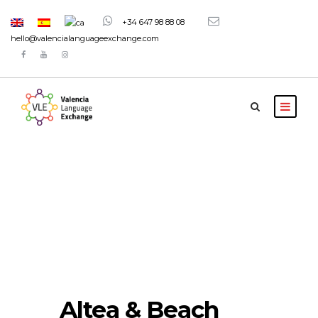
+34 647 98 88 08
hello@valencialanguageexchange.com
Altea & Beach
Altea & Beach