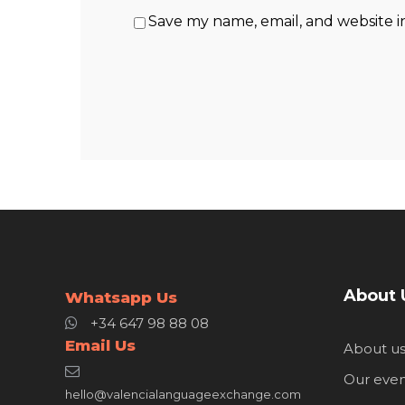
Save my name, email, and website i
About 
Whatsapp Us
+34 647 98 88 08
Email Us
About u
Our even
hello@valencialanguageexchange.com