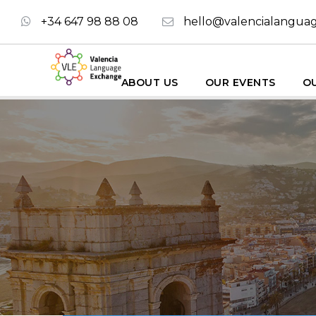
+34 647 98 88 08
hello@valencialangua
ABOUT US
OUR EVENTS
OU