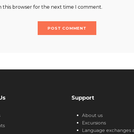
n this browser for the next time I comment.
Us
Support
s
About us
Excursions
ts
Language exchanges 