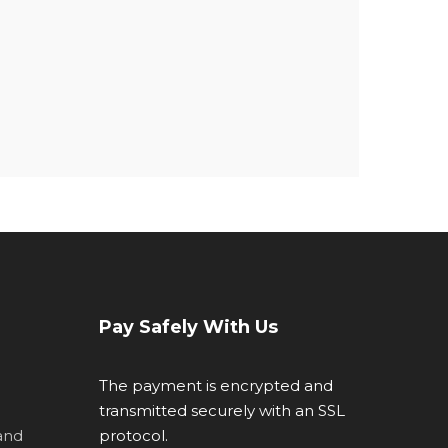
Pay Safely With Us
The payment is encrypted and
transmitted securely with an SSL
and
protocol.