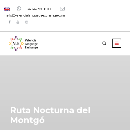
+34 647 98 88 08
hello@valencialanguageexchange.com
Ruta Nocturna del
Montgó