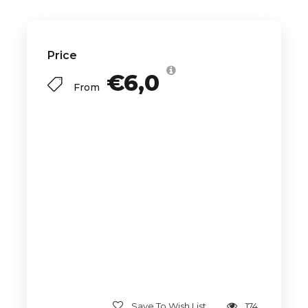
Price
€6,0
From
Save To Wish List
174