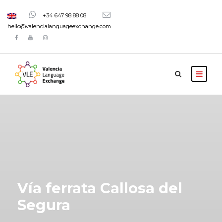
+34 647 98 88 08
hello@valencialanguageexchange.com
Vía ferrata Callosa del
Segura