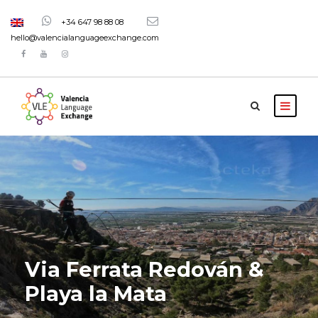
+34 647 98 88 08
hello@valencialanguageexchange.com
Via Ferrata Redován &
Playa la Mata