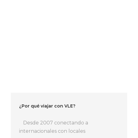
Early birds discount: -10€ si reservas 1 mes
antes, -5€ si reservas 1 semana antes, -2€ si
reservas 3 días antes o (20 plazas se hayan
vendidas).
Especial 2€ descuento para los
miembros de VLE : codígo: «VLE» .
¿Por qué viajar con VLE?
Desde 2007 conectando a
internacionales con locales