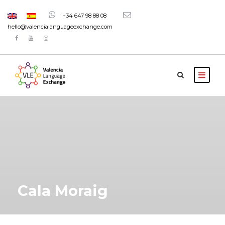
+34 647 98 88 08
hello@valencialanguageexchange.com
Cala Moraig