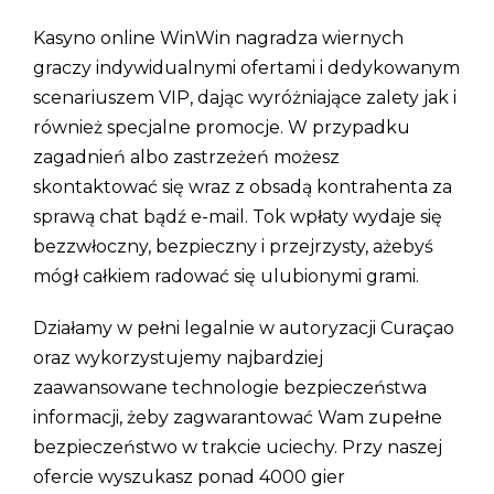
Kasyno online WinWin nagradza wiernych
graczy indywidualnymi ofertami i dedykowanym
scenariuszem VIP, dając wyróżniające zalety jak i
również specjalne promocje. W przypadku
zagadnień albo zastrzeżeń możesz
skontaktować się wraz z obsadą kontrahenta za
sprawą chat bądź e-mail. Tok wpłaty wydaje się
bezzwłoczny, bezpieczny i przejrzysty, ażebyś
mógł całkiem radować się ulubionymi grami.
Działamy w pełni legalnie w autoryzacji Curaçao
oraz wykorzystujemy najbardziej
zaawansowane technologie bezpieczeństwa
informacji, żeby zagwarantować Wam zupełne
bezpieczeństwo w trakcie uciechy. Przy naszej
ofercie wyszukasz ponad 4000 gier