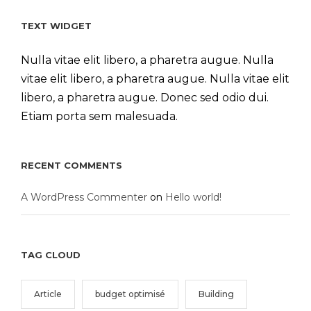
TEXT WIDGET
Nulla vitae elit libero, a pharetra augue. Nulla
vitae elit libero, a pharetra augue. Nulla vitae elit
libero, a pharetra augue. Donec sed odio dui.
Etiam porta sem malesuada.
RECENT COMMENTS
A WordPress Commenter
on
Hello world!
TAG CLOUD
Article
budget optimisé
Building