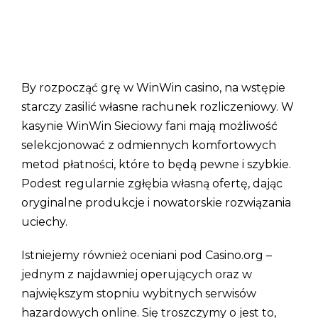
By rozpocząć grę w WinWin casino, na wstępie
starczy zasilić własne rachunek rozliczeniowy. W
kasynie WinWin Sieciowy fani mają możliwość
selekcjonować z odmiennych komfortowych
metod płatności, które to będą pewne i szybkie.
Podest regularnie zgłębia własną ofertę, dając
oryginalne produkcje i nowatorskie rozwiązania
uciechy.
Istniejemy również oceniani pod Casino.org –
jednym z najdawniej operujących oraz w
największym stopniu wybitnych serwisów
hazardowych online.
Się troszczymy o jest to,