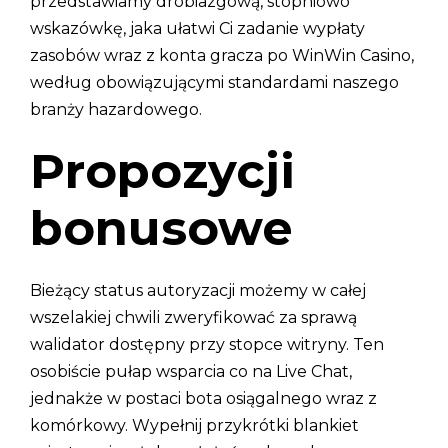
przedstawiamy drobiazgową, stopniowo
wskazówkę, jaka ułatwi Ci zadanie wypłaty
zasobów wraz z konta gracza po WinWin Casino,
według obowiązującymi standardami naszego
branży hazardowego.
Propozycji
bonusowe
Bieżący status autoryzacji możemy w całej
wszelakiej chwili zweryfikować za sprawą
walidator dostępny przy stopce witryny. Ten
osobiście pułap wsparcia co na Live Chat,
jednakże w postaci bota osiągalnego wraz z
komórkowy. Wypełnij przykrótki blankiet