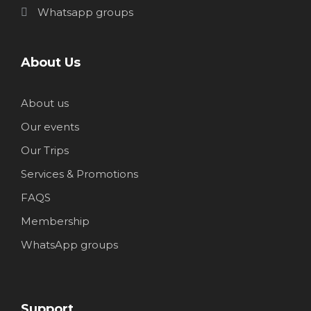
Whatsapp groups
About Us
About us
Our events
Our Trips
Services & Promotions
FAQS
Membership
WhatsApp groups
Support