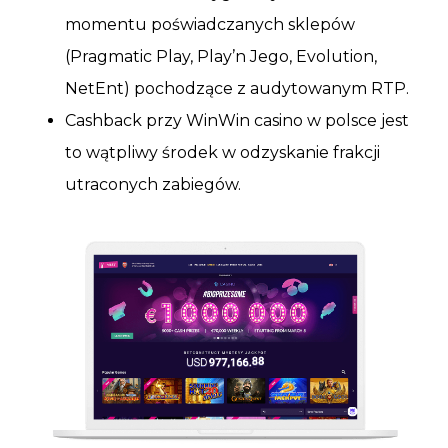
momentu poświadczanych sklepów
(Pragmatic Play, Play’n Jego, Evolution,
NetEnt) pochodzące z audytowanym RTP.
Cashback przy WinWin casino w polsce jest
to wątpliwy środek w odzyskanie frakcji
utraconych zabiegów.