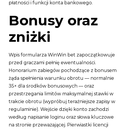
płatności i funkcji konta bankowego.
Bonusy oraz
zniżki
Wpis formularza WinWin bet zapoczątkowuje
przed graczami pełnię ewentualności.
Honorarium zabiegów pochodzące z bonusem
żąda spełnienia warunku obrotu — normalnie
35× dla środków bonusowych — oraz
przestrzegania limitów maksymalnej stawki w
trakcie obrotu (wypróbuj teraźniejsze zapisy w
regulaminie). Wejście dzięki konto zachodzi
według napisanie loginu oraz słowa kluczowe
na stronie przeważającej. Pierwiastki licencji