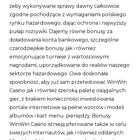
żeby wykonywane sprawy dawny całkowicie
zgodne pochodzące z wymaganiami polskiego
rynku hazardowego, dając ochrona i najwyższy
pułap rozrywki. Dajemy równe bonusy za
doładowania konta bankowego, szczególne
czarodziejskie bonusy jak i również
emocjonujące turnieje z wartościowymi
nagrodami, uporządkowane do realiów naszego
sektorze hazardowego. Owe doskonała
sposobność, aby już sam przetestować WinWin
Casino jak i również szeroką paletę osiągalnych
gier, z brakiem konieczności inwestowania
portale internetowe są pełne wzorów i modeli
albumów i kart menu. pieniędzy. Bonusy
WinWin Casino istnieją pferowane także w celu
świeżych internautów, jak i również oddanych