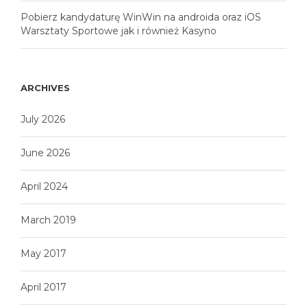
Pobierz kandydaturę WinWin na androida oraz iOS
Warsztaty Sportowe jak i również Kasyno
ARCHIVES
July 2026
June 2026
April 2024
March 2019
May 2017
April 2017