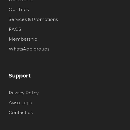
Our Trips
Services & Promotions
FAQS
Membership
WhatsApp groups
Support
Privacy Policy
Aviso Legal
Contact us