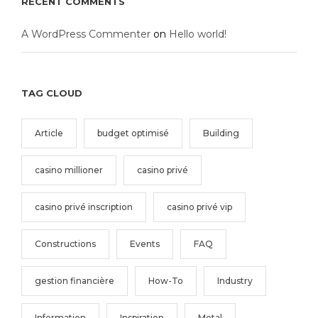
RECENT COMMENTS
A WordPress Commenter
on
Hello world!
TAG CLOUD
Article
budget optimisé
Building
casino millioner
casino privé
casino privé inscription
casino privé vip
Constructions
Events
FAQ
gestion financière
How-To
Industry
Information
Inspiration
Metal