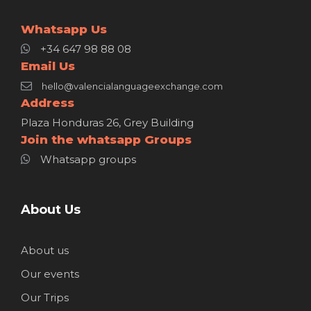
Whatsapp Us
+34 647 98 88 08
Email Us
hello@valencialanguageexchange.com
Address
Plaza Honduras 26, Grey Building
Join the whatsapp Groups
Whatsapp groups
About Us
About us
Our events
Our Trips