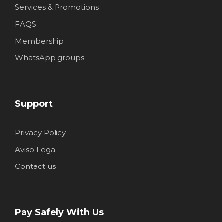
Services & Promotions
FAQS
Membership
WhatsApp groups
Support
Privacy Policy
Aviso Legal
Contact us
Pay Safely With Us