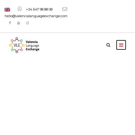
+34 647 98 88 08
hello@valencialanguageexchange.com
Admin
Uncategorized
0
Pobierz
kandydaturę
WinWin na