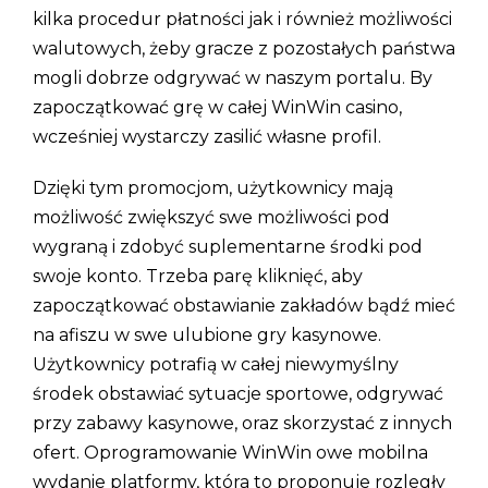
kilka procedur płatności jak i również możliwości
walutowych, żeby gracze z pozostałych państwa
mogli dobrze odgrywać w naszym portalu. By
zapoczątkować grę w całej WinWin casino,
wcześniej wystarczy zasilić własne profil.
Dzięki tym promocjom, użytkownicy mają
możliwość zwiększyć swe możliwości pod
wygraną i zdobyć suplementarne środki pod
swoje konto. Trzeba parę kliknięć, aby
zapoczątkować obstawianie zakładów bądź mieć
na afiszu w swe ulubione gry kasynowe.
Użytkownicy potrafią w całej niewymyślny
środek obstawiać sytuacje sportowe, odgrywać
przy zabawy kasynowe, oraz skorzystać z innych
ofert. Oprogramowanie WinWin owe mobilna
wydanie platformy, która to proponuje rozległy