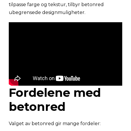
tilpasse farge og tekstur, tilbyr betonred
ubegrensede designmuligheter.
Fordelene med
betonred
Valget av betonred gir mange fordeler: