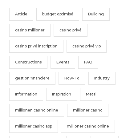
Article
budget optimisé
Building
casino millioner
casino privé
casino privé inscription
casino privé vip
Constructions
Events
FAQ
gestion financière
How-To
Industry
Information
Inspiration
Metal
millionen casino online
millioner casino
millioner casino app
millioner casino online