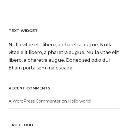
TEXT WIDGET
Nulla vitae elit libero, a pharetra augue. Nulla
vitae elit libero, a pharetra augue. Nulla vitae elit
libero, a pharetra augue. Donec sed odio dui.
Etiam porta sem malesuada.
RECENT COMMENTS
A WordPress Commenter
on
Hello world!
TAG CLOUD