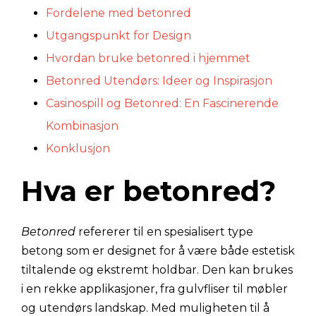
Fordelene med betonred
Utgangspunkt for Design
Hvordan bruke betonred i hjemmet
Betonred Utendørs: Ideer og Inspirasjon
Casinospill og Betonred: En Fascinerende
Kombinasjon
Konklusjon
Hva er betonred?
Betonred
refererer til en spesialisert type
betong som er designet for å være både estetisk
tiltalende og ekstremt holdbar. Den kan brukes
i en rekke applikasjoner, fra gulvfliser til møbler
og utendørs landskap. Med muligheten til å