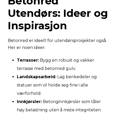
Betonred
Utendørs: Ideer og
Inspirasjon
Betonred er ideelt for utendørsprosjekter også.
Her er noen ideer:
Terrasser:
Bygg en robust og vakker
terrasse med betonred gulv.
Landskapsarbeid:
Lag benkedeler og
statuer som vil holde seg fine i alle
værforhold.
Innkjørsler:
Betonginnkjørsler som tåler
høy belastning uten å miste integriteten.