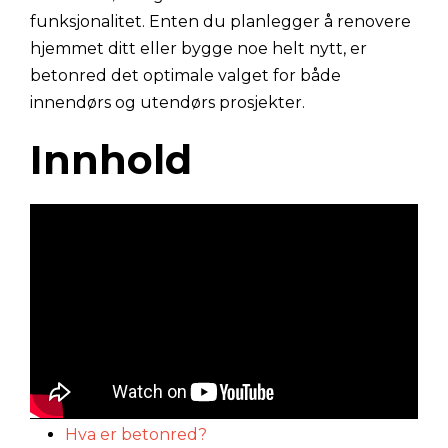
funksjonalitet. Enten du planlegger å renovere
hjemmet ditt eller bygge noe helt nytt, er
betonred det optimale valget for både
innendørs og utendørs prosjekter.
Innhold
Hva er betonred?