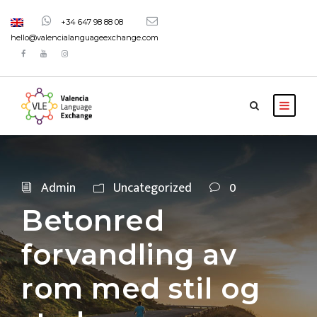
+34 647 98 88 08
hello@valencialanguageexchange.com
Admin
Uncategorized
0
Betonred
forvandling av
rom med stil og