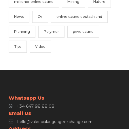
millioner online casino
Mining
Nature
News
Oil
online casino deutschland
Planning
Polymer
prive casino
Tips
Video
Whatsapp Us
+34 647 98 88 08
Email Us
hello@valencialanguageexchange.com
Address