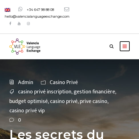
+34 647 98 88 08
hello@valencialanguageexchange.com
Admin
Casino Privé
casino privé inscription
,
gestion financière
,
budget optimisé
,
casino privé
,
prive casino
,
casino privé vip
0
Les secrets du