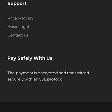
Support
Privacy Policy
Aviso Legal
Contact us
Pay Safely With Us
The payment is encrypted and transmitted
securely with an SSL protocol.