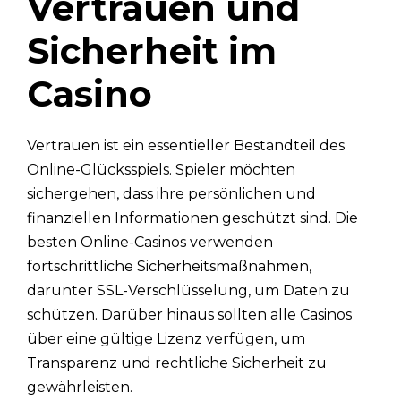
Vertrauen und
Sicherheit im
Casino
Vertrauen ist ein essentieller Bestandteil des
Online-Glücksspiels. Spieler möchten
sichergehen, dass ihre persönlichen und
finanziellen Informationen geschützt sind. Die
besten Online-Casinos verwenden
fortschrittliche Sicherheitsmaßnahmen,
darunter SSL-Verschlüsselung, um Daten zu
schützen. Darüber hinaus sollten alle Casinos
über eine gültige Lizenz verfügen, um
Transparenz und rechtliche Sicherheit zu
gewährleisten.