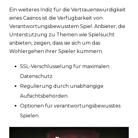
Ein weiteres Indiz für die Vertrauenswürdigkeit
eines Casinos ist die Verfügbarkeit von
Verantwortungsbewusstem Spiel. Anbieter, die
Unterstützung zu Themen wie Spielsucht
anbieten, zeigen, dass sie sich um das
Wohlergehen ihrer Spieler kümmern.
SSL-Verschlüsselung für maximalen
Datenschutz.
Regulierung durch unabhängige
Aufsichtsbehörden.
Optionen für verantwortungsbewusstes
Spielen.