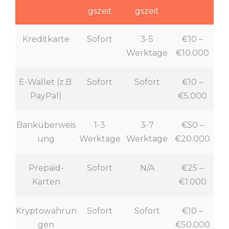
gszeit
gszeit
Kreditkarte
Sofort
3-5
€10 –
Werktage
€10.000
E-Wallet (z.B.
Sofort
Sofort
€10 –
PayPal)
€5.000
Banküberweis
1-3
3-7
€50 –
ung
Werktage
Werktage
€20.000
Prepaid-
Sofort
N/A
€25 –
Karten
€1.000
Kryptowährun
Sofort
Sofort
€10 –
gen
€50.000