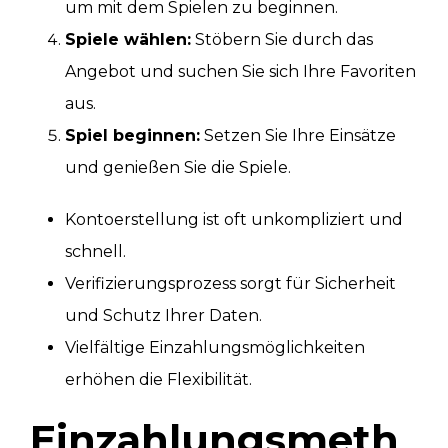
um mit dem Spielen zu beginnen.
Spiele wählen:
Stöbern Sie durch das
Angebot und suchen Sie sich Ihre Favoriten
aus.
Spiel beginnen:
Setzen Sie Ihre Einsätze
und genießen Sie die Spiele.
Kontoerstellung ist oft unkompliziert und
schnell.
Verifizierungsprozess sorgt für Sicherheit
und Schutz Ihrer Daten.
Vielfältige Einzahlungsmöglichkeiten
erhöhen die Flexibilität.
Einzahlungsmeth