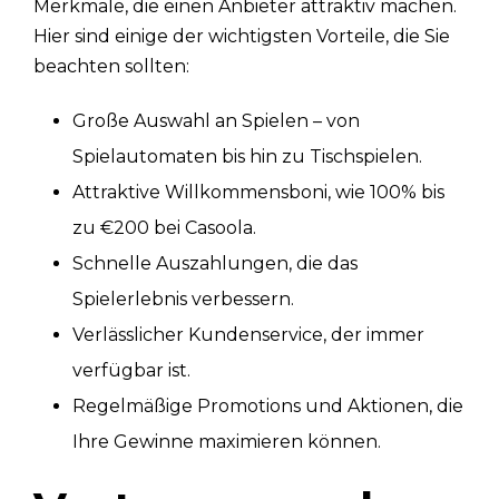
Merkmale, die einen Anbieter attraktiv machen.
Hier sind einige der wichtigsten Vorteile, die Sie
beachten sollten:
Große Auswahl an Spielen – von
Spielautomaten bis hin zu Tischspielen.
Attraktive Willkommensboni, wie 100% bis
zu €200 bei Casoola.
Schnelle Auszahlungen, die das
Spielerlebnis verbessern.
Verlässlicher Kundenservice, der immer
verfügbar ist.
Regelmäßige Promotions und Aktionen, die
Ihre Gewinne maximieren können.