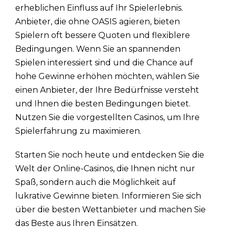
erheblichen Einfluss auf Ihr Spielerlebnis.
Anbieter, die ohne OASIS agieren, bieten
Spielern oft bessere Quoten und flexiblere
Bedingungen. Wenn Sie an spannenden
Spielen interessiert sind und die Chance auf
hohe Gewinne erhöhen möchten, wählen Sie
einen Anbieter, der Ihre Bedürfnisse versteht
und Ihnen die besten Bedingungen bietet.
Nutzen Sie die vorgestellten Casinos, um Ihre
Spielerfahrung zu maximieren.
Starten Sie noch heute und entdecken Sie die
Welt der Online-Casinos, die Ihnen nicht nur
Spaß, sondern auch die Möglichkeit auf
lukrative Gewinne bieten. Informieren Sie sich
über die besten Wettanbieter und machen Sie
das Beste aus Ihren Einsätzen.