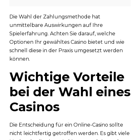
Die Wahl der Zahlungsmethode hat
unmittelbare Auswirkungen auf Ihre
Spielerfahrung. Achten Sie darauf, welche
Optionen Ihr gewähltes Casino bietet und wie
schnell diese in der Praxis umgesetzt werden
können.
Wichtige Vorteile
bei der Wahl eines
Casinos
Die Entscheidung für ein Online-Casino sollte
nicht leichtfertig getroffen werden. Es gibt viele