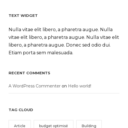
TEXT WIDGET
Nulla vitae elit libero, a pharetra augue. Nulla
vitae elit libero, a pharetra augue. Nulla vitae elit
libero, a pharetra augue. Donec sed odio dui.
Etiam porta sem malesuada.
RECENT COMMENTS
A WordPress Commenter
on
Hello world!
TAG CLOUD
Article
budget optimisé
Building