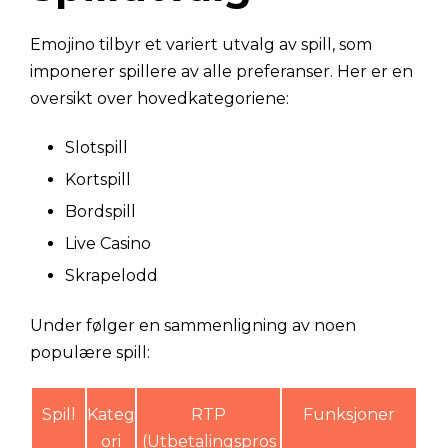
Emojino tilbyr et variert utvalg av spill, som
imponerer spillere av alle preferanser. Her er en
oversikt over hovedkategoriene:
Slotspill
Kortspill
Bordspill
Live Casino
Skrapelodd
Under følger en sammenligning av noen
populære spill:
Spill
Kateg
RTP
Funksjoner
ori
(Utbetalingspros