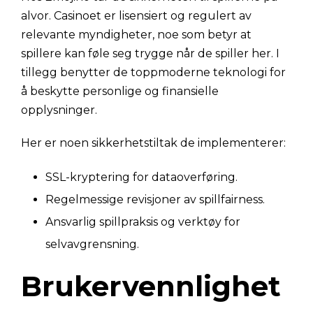
alvor. Casinoet er lisensiert og regulert av
relevante myndigheter, noe som betyr at
spillere kan føle seg trygge når de spiller her. I
tillegg benytter de toppmoderne teknologi for
å beskytte personlige og finansielle
opplysninger.
Her er noen sikkerhetstiltak de implementerer:
SSL-kryptering for dataoverføring.
Regelmessige revisjoner av spillfairness.
Ansvarlig spillpraksis og verktøy for
selvavgrensning.
Brukervennlighet