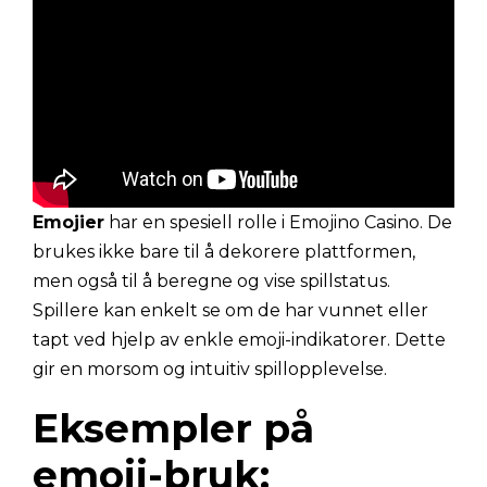
Emojier
har en spesiell rolle i Emojino Casino. De
brukes ikke bare til å dekorere plattformen,
men også til å beregne og vise spillstatus.
Spillere kan enkelt se om de har vunnet eller
tapt ved hjelp av enkle emoji-indikatorer. Dette
gir en morsom og intuitiv spillopplevelse.
Eksempler på
emoji-bruk: