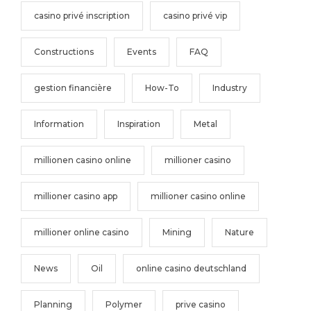
casino privé inscription
casino privé vip
Constructions
Events
FAQ
gestion financière
How-To
Industry
Information
Inspiration
Metal
millionen casino online
millioner casino
millioner casino app
millioner casino online
millioner online casino
Mining
Nature
News
Oil
online casino deutschland
Planning
Polymer
prive casino