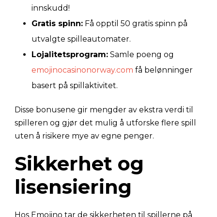
innskudd!
Gratis spinn:
Få opptil 50 gratis spinn på
utvalgte spilleautomater.
Lojalitetsprogram:
Samle poeng og
emojinocasinonorway.com
få belønninger
basert på spillaktivitet.
Disse bonusene gir mengder av ekstra verdi til
spilleren og gjør det mulig å utforske flere spill
uten å risikere mye av egne penger.
Sikkerhet og
lisensiering
Hos Emojino tar de sikkerheten til spillerne på