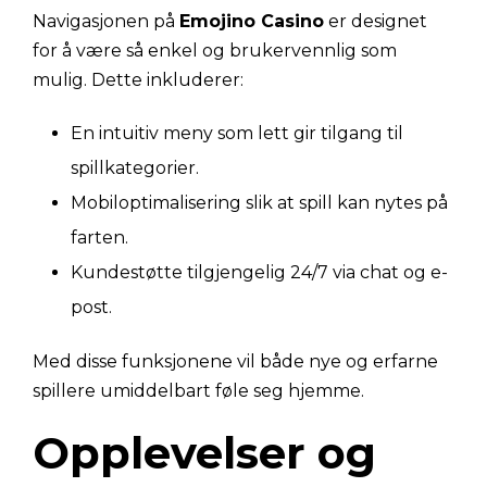
Navigasjonen på
Emojino Casino
er designet
for å være så enkel og brukervennlig som
mulig. Dette inkluderer:
En intuitiv meny som lett gir tilgang til
spillkategorier.
Mobiloptimalisering slik at spill kan nytes på
farten.
Kundestøtte tilgjengelig 24/7 via chat og e-
post.
Med disse funksjonene vil både nye og erfarne
spillere umiddelbart føle seg hjemme.
Opplevelser og