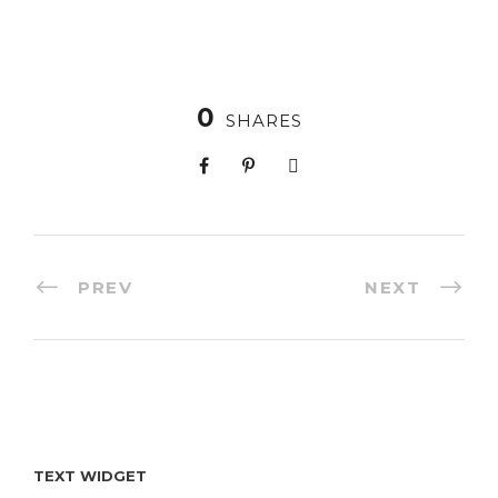
0
SHARES
PREV
NEXT
TEXT WIDGET