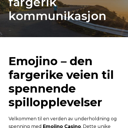
fargerik
kommunikasjon
Emojino – den
fargerike veien til
spennende
spillopplevelser
Velkommen til en verden av underholdning og
spenning med
Emojino Casino
. Dette unike