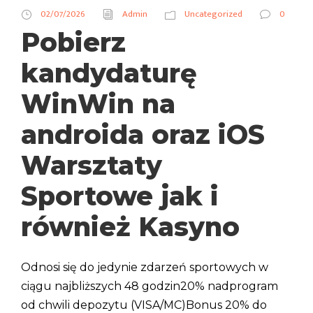
02/07/2026
Admin
Uncategorized
0
Pobierz
kandydaturę
WinWin na
androida oraz iOS
Warsztaty
Sportowe jak i
również Kasyno
Odnosi się do jedynie zdarzeń sportowych w
ciągu najbliższych 48 godzin20% nadprogram
od chwili depozytu (VISA/MC)Bonus 20% do