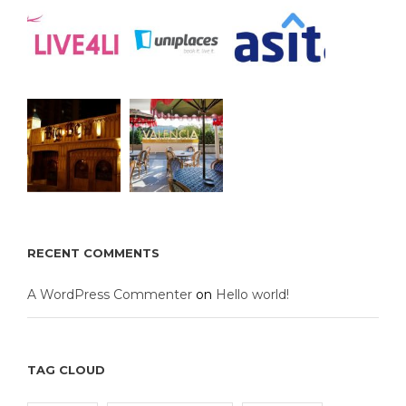
RECENT COMMENTS
A WordPress Commenter
on
Hello world!
TAG CLOUD