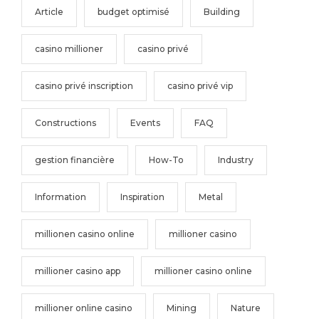
Article
budget optimisé
Building
casino millioner
casino privé
casino privé inscription
casino privé vip
Constructions
Events
FAQ
gestion financière
How-To
Industry
Information
Inspiration
Metal
millionen casino online
millioner casino
millioner casino app
millioner casino online
millioner online casino
Mining
Nature