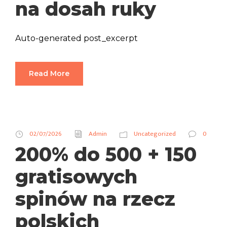
na dosah ruky
Auto-generated post_excerpt
Read More
02/07/2026
Admin
Uncategorized
0
200% do 500 + 150
gratisowych
spinów na rzecz
polskich