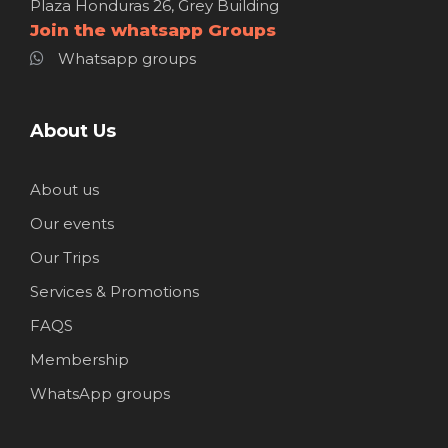
Plaza Honduras 26, Grey Building
Join the whatsapp Groups
Whatsapp groups
About Us
About us
Our events
Our Trips
Services & Promotions
FAQS
Membership
WhatsApp groups