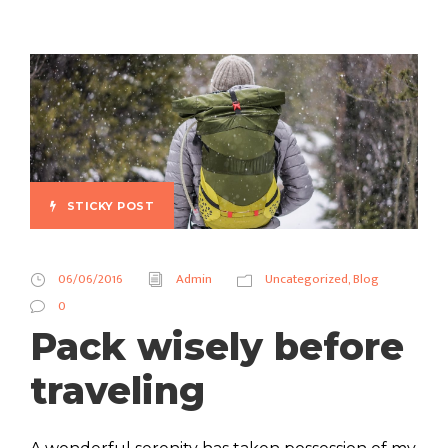
STICKY POST
06/06/2016
Admin
Uncategorized
,
Blog
0
Pack wisely before
traveling