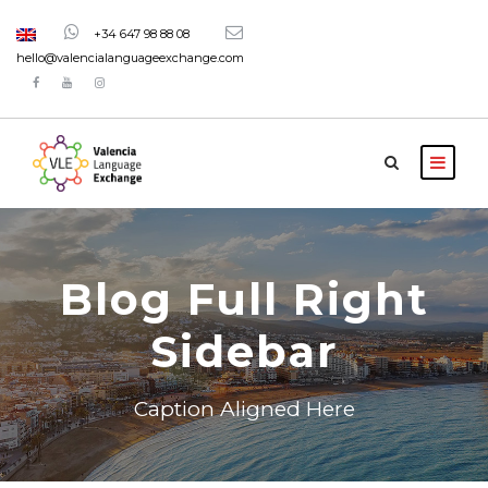
+34 647 98 88 08
hello@valencialanguageexchange.com
Blog Full Right
Sidebar
Caption Aligned Here