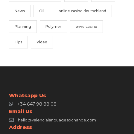
News
Oil
online casino deutschland
Planning
Polymer
prive casino
Tips
Video
Whatsapp Us
+34 647 98 88 08
Email Us
hello@valencialanguageexchange.com
Address